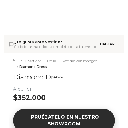
¿Te gusta este vestido?
HABLAR →
Sofía te arma el look completo para tu evento
Inicio
Vestidos
Estilo
Vestidos con mangas
Diamond Dress
Diamond Dress
Alquiler
$352.000
PRUÉBATELO EN NUESTRO
SHOWROOM