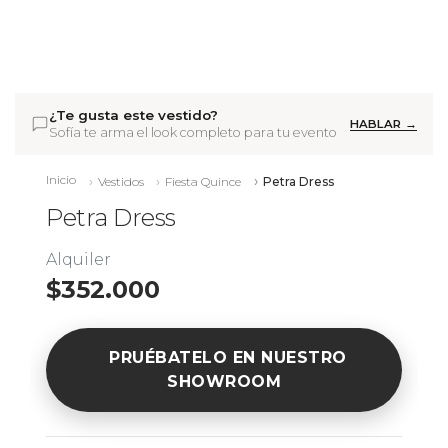
¿Te gusta este vestido?
HABLAR →
Sofía te arma el look completo para tu evento
Inicio
Vestidos
Fiesta Quince
Petra Dress
Petra Dress
Alquiler
$352.000
PRUÉBATELO EN NUESTRO
SHOWROOM