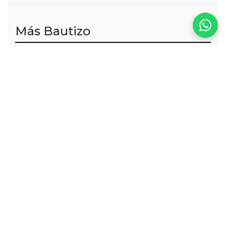
Más Bautizo
VER TODOS
Malva Jumpsuit
Amira Skirt