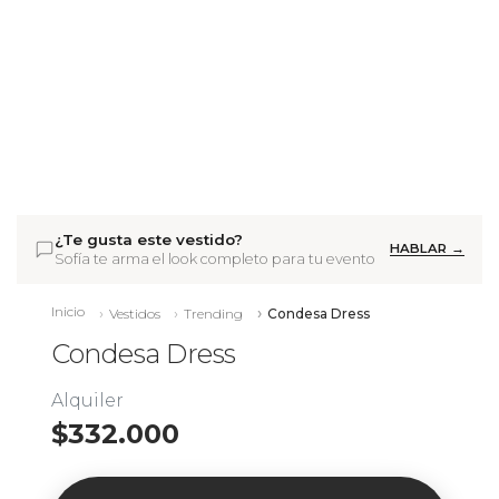
¿Te gusta este vestido?
HABLAR →
Sofía te arma el look completo para tu evento
Inicio
Vestidos
Trending
Condesa Dress
Condesa Dress
Alquiler
$332.000