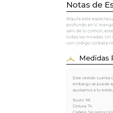
Notas de Es
Alquila este espectacu
profundo en V, mangas 
salir de lo común, este
todas las miradas. U
con codigo corbata n
Medidas 
Este vestido cuenta c
embargo se puede ajus
ajustamos a tu estatu
Busto: 96
Cintura: 74
Cadera: Sin restricció