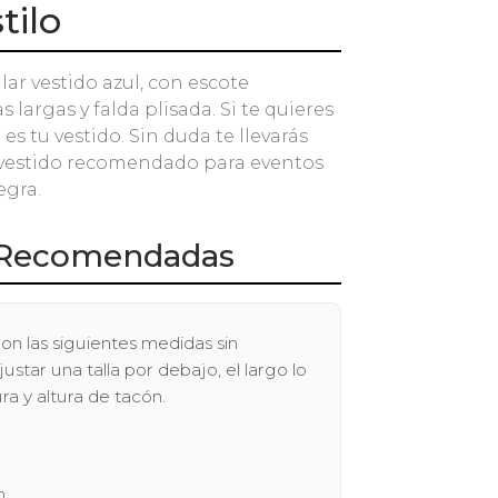
tilo
lar vestido azul, con escote
largas y falda plisada. Si te quieres
 es tu vestido. Sin duda te llevarás
n vestido recomendado para eventos
egra.
Recomendadas
on las siguientes medidas sin
tar una talla por debajo, el largo lo
ra y altura de tacón.
n