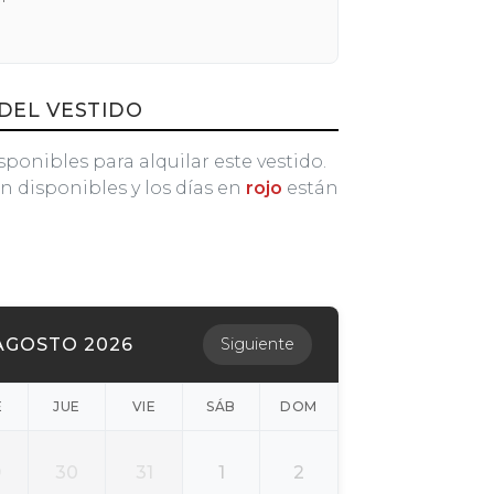
DEL VESTIDO
sponibles para alquilar este vestido.
n disponibles y los días en
rojo
están
AGOSTO 2026
Siguiente
É
JUE
VIE
SÁB
DOM
9
30
31
1
2