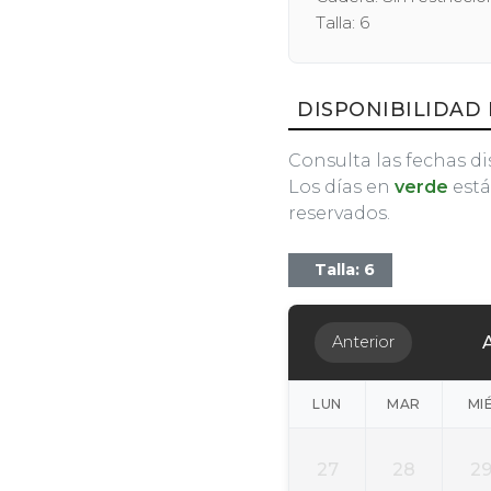
Talla: 6
DISPONIBILIDAD 
Consulta las fechas di
Los días en
verde
está
reservados.
Talla: 6
Anterior
LUN
MAR
MI
27
28
2