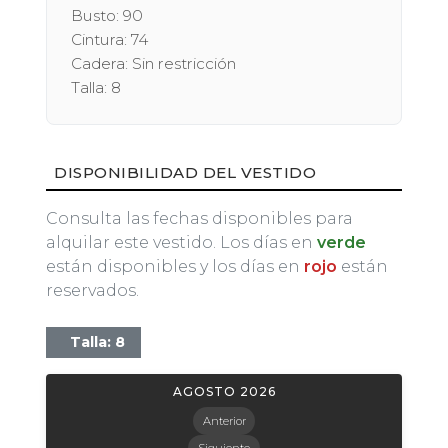
Busto: 90
Cintura: 74
Cadera: Sin restricción
Talla: 8
DISPONIBILIDAD DEL VESTIDO
Consulta las fechas disponibles para
alquilar este vestido. Los días en
verde
están disponibles y los días en
rojo
están
reservados.
Talla: 8
AGOSTO 2026
Anterior