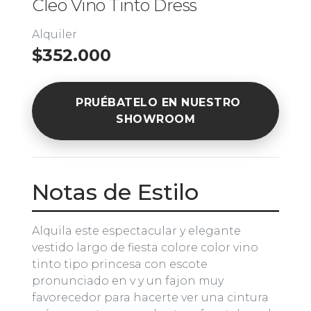
Cleo Vino Tinto Dress
Alquiler
$352.000
PRUÉBATELO EN NUESTRO
SHOWROOM
Notas de Estilo
Alquila este espectacular y elegante
vestido largo de fiesta colore color vino
tinto tipo princesa con escote
pronunciado en v y un fajon muy
favorecedor para hacerte ver una cintura