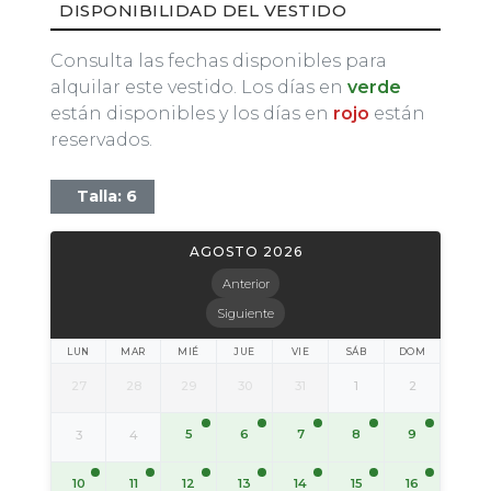
DISPONIBILIDAD DEL VESTIDO
Consulta las fechas disponibles para
alquilar este vestido. Los días en
verde
están disponibles y los días en
rojo
están
reservados.
Talla: 6
AGOSTO 2026
Anterior
Siguiente
LUN
MAR
MIÉ
JUE
VIE
SÁB
DOM
27
28
29
30
31
1
2
5
6
7
8
9
3
4
10
11
12
13
14
15
16