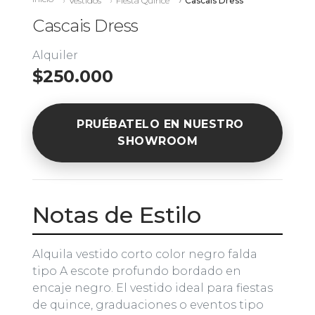
Vestidos
Fiesta Quince
Cascais Dress
Cascais Dress
Alquiler
$250.000
PRUÉBATELO EN NUESTRO
SHOWROOM
Notas de Estilo
Alquila vestido corto color negro falda
tipo A escote profundo bordado en
encaje negro. El vestido ideal para fiestas
de quince, graduaciones o eventos tipo