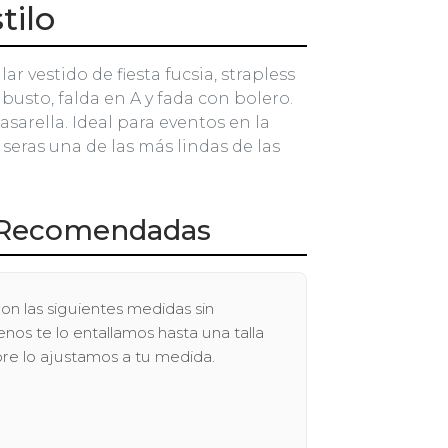
tilo
ar vestido de fiesta fucsia, strapless
 busto, falda en A y fada con bolero.
sarella. Ideal para eventos en la
seras una de las más lindas de las
Recomendadas
on las siguientes medidas sin
os te lo entallamos hasta una talla
pre lo ajustamos a tu medida.