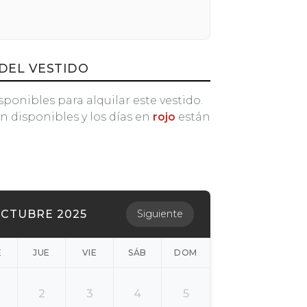
DEL VESTIDO
sponibles para alquilar este vestido.
n disponibles y los días en
rojo
están
CTUBRE 2025
Siguiente
É
JUE
VIE
SÁB
DOM
2
3
4
5