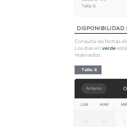
Talla: 6
DISPONIBILIDAD 
Consulta las fechas di
Los días en
verde
está
reservados.
Talla: 6
O
Anterior
LUN
MAR
MI
29
30
1