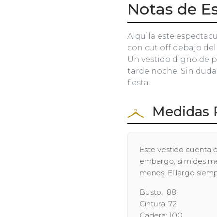
Notas de Es
Alquila este espectacul
con cut off debajo del
Un vestido digno de pa
tarde noche. Sin duda 
fiesta.
Medidas 
Este vestido cuenta c
embargo, si mides men
menos. El largo siem
Busto: 88
Cintura: 72
Cadera: 100