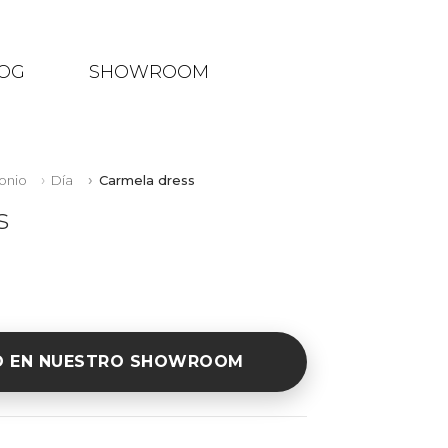
OG
SHOWROOM
onio
Día
Carmela dress
s
O EN NUESTRO SHOWROOM