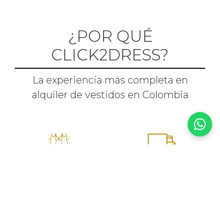
¿POR QUÉ
CLICK2DRESS?
La experiencia más completa en
alquiler de vestidos en Colombia
500+ vestidos de
Servicio a
diseñador
domicilio*
Última tendencia de
Entregamos 48h
grandes marcas.
antes, recogemos al
Siempre diferente, sin
día siguiente. Sin