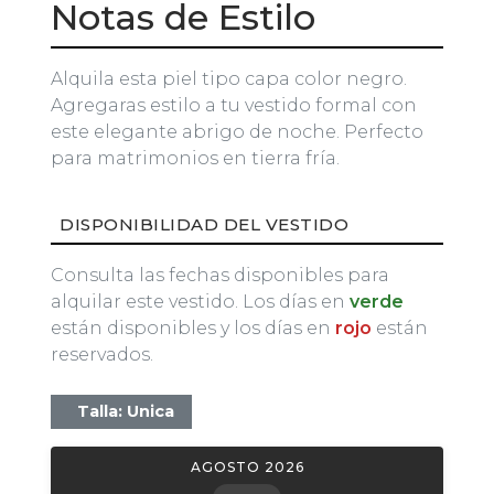
Notas de Estilo
Alquila esta piel tipo capa color negro.
Agregaras estilo a tu vestido formal con
este elegante abrigo de noche. Perfecto
para matrimonios en tierra fría.
DISPONIBILIDAD DEL VESTIDO
Consulta las fechas disponibles para
alquilar este vestido. Los días en
verde
están disponibles y los días en
rojo
están
reservados.
Talla: Unica
AGOSTO 2026