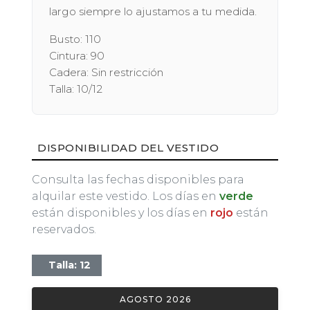
largo siempre lo ajustamos a tu medida.
Busto: 110
Cintura: 90
Cadera: Sin restricción
Talla: 10/12
DISPONIBILIDAD DEL VESTIDO
Consulta las fechas disponibles para
alquilar este vestido. Los días en
verde
están disponibles y los días en
rojo
están
reservados.
Talla: 12
AGOSTO 2026