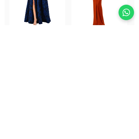
Tara Dress
Iggy Dress
ALQUILER
ALQUILER
$352.000
$352.000
Guías para tu Evento
Especial
Encuentra la información que necesitas para
lucir impecable