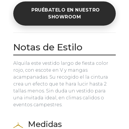
PRUÉBATELO EN NUESTRO
SHOWROOM
Notas de Estilo
Alquila este vestido largo de fiesta color
rojo, con escote en V y mangas
acampanadas. Su recogido el la cintura
crea un efecto que te hara lucir hasta 2
tallas menos. Sin duda un vestido para
una invitada ideal, en climas calidos o
eventos campestres.
Medidas