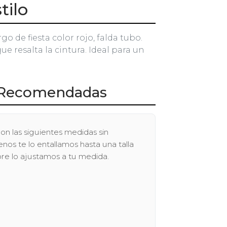
tilo
rgo de fiesta color rojo, falda tubo.
e resalta la cintura. Ideal para un
Recomendadas
on las siguientes medidas sin
os te lo entallamos hasta una talla
pre lo ajustamos a tu medida.