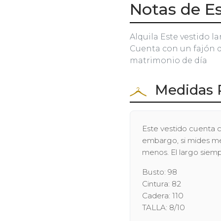
Notas de Es
Alquila Este vestido la
Cuenta con un fajón qu
matrimonio de día
Medidas 
Este vestido cuenta c
embargo, si mides men
menos. El largo siem
Busto: 98
Cintura: 82
Cadera: 110
TALLA: 8/10