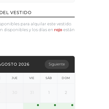
DEL VESTIDO
sponibles para alquilar este vestido.
n disponibles y los días en
rojo
están
AGOSTO 2026
Siguiente
É
JUE
VIE
SÁB
DOM
9
30
31
1
2