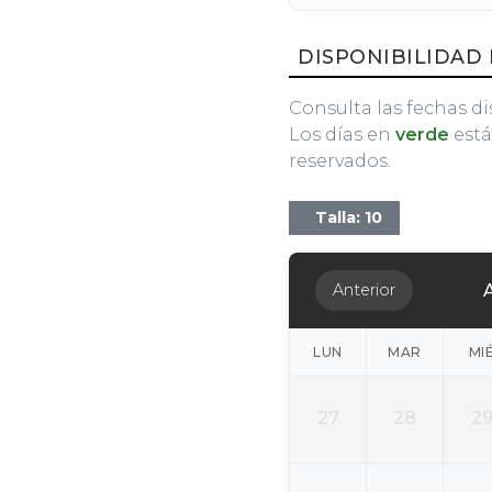
DISPONIBILIDAD 
Consulta las fechas di
Los días en
verde
está
reservados.
Talla: 10
Anterior
LUN
MAR
MI
27
28
2