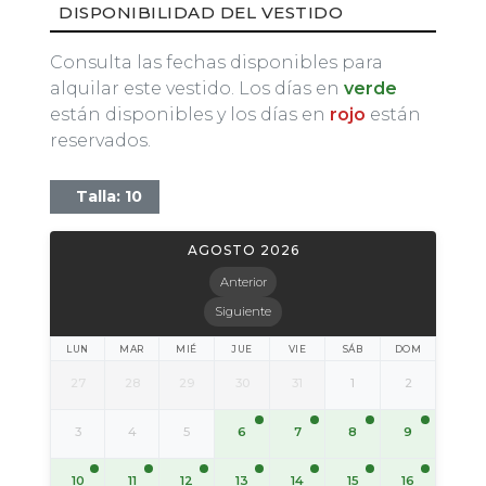
DISPONIBILIDAD DEL VESTIDO
Consulta las fechas disponibles para
alquilar este vestido. Los días en
verde
están disponibles y los días en
rojo
están
reservados.
Talla: 10
AGOSTO 2026
Anterior
Siguiente
LUN
MAR
MIÉ
JUE
VIE
SÁB
DOM
27
28
29
30
31
1
2
6
7
8
9
3
4
5
10
11
12
13
14
15
16