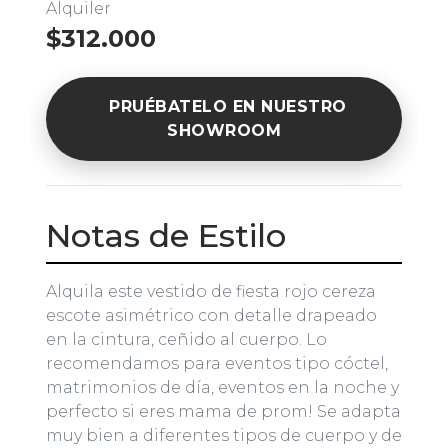
Alquiler
$312.000
PRUÉBATELO EN NUESTRO
SHOWROOM
Notas de Estilo
Alquila este vestido de fiesta rojo cereza
escote asimétrico con detalle drapeado
en la cintura, ceñido al cuerpo. Lo
recomendamos para eventos tipo cóctel,
matrimonios de día, eventos en la noche y
perfecto si eres mama de prom! Se adapta
muy bien a diferentes tipos de cuerpo y de