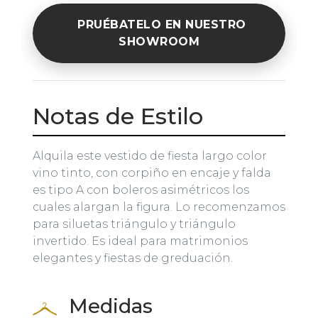
PRUÉBATELO EN NUESTRO
SHOWROOM
Notas de Estilo
Alquila este vestido de fiesta largo color
vino tinto, con corpiño en encaje y falda
es tipo A con boleros asimétricos los
cuales alargan la figura. Lo recomenzamos
para siluetas triángulo y triángulo
invertido. Es ideal para matrimonios
elegantes y fiestas de greduación.
Medidas