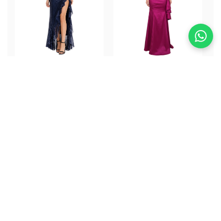
Lucy Shine Dress
Muriel Magenta
Skirt
ALQUILER
ALQUILER
$332.000
$352.000
Guías para tu Evento
Especial