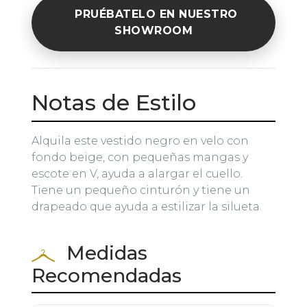
PRUÉBATELO EN NUESTRO
SHOWROOM
Notas de Estilo
Alquila este vestido negro en velo con
fondo beige, con pequeñas mangas y
escote en V, ayuda a alargar el cuello.
Tiene un pequeño cinturón y tiene un
drapeado que ayuda a estilizar la silueta.
Medidas
Recomendadas