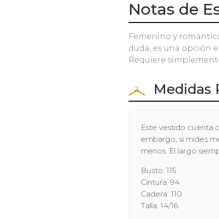
Notas de Es
Femenino y romántico 
duda, es una opción e
Requiere simplemente 
Medidas 
Este vestido cuenta c
embargo, si mides men
menos. El largo siem
Busto: 115
Cintura: 94
Cadera: 110
Talla: 14/16