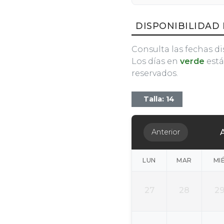
DISPONIBILIDAD 
Consulta las fechas di
Los días en
verde
está
reservados.
Talla: 14
Anterior
LUN
MAR
MI
27
28
2