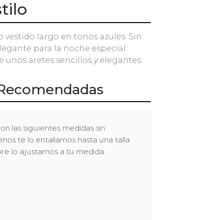
tilo
vestido largo en tonos azules. Sin
legante para la noche especial.
unos aretes sencillos y elegantes.
Recomendadas
on las siguientes medidas sin
os te lo entallamos hasta una talla
pre lo ajustamos a tu medida.