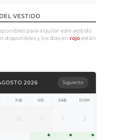
DEL VESTIDO
sponibles para alquilar este vestido.
n disponibles y los días en
rojo
están
AGOSTO 2026
Siguiente
É
JUE
VIE
SÁB
DOM
9
30
31
1
2