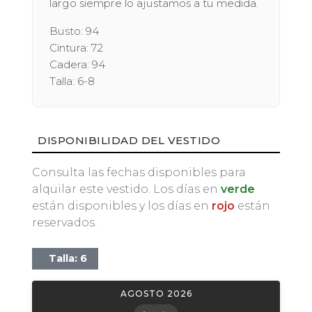
largo siempre lo ajustamos a tu medida.
Busto: 94
Cintura: 72
Cadera: 94
Talla: 6-8
DISPONIBILIDAD DEL VESTIDO
Consulta las fechas disponibles para
alquilar este vestido. Los días en
verde
están disponibles y los días en
rojo
están
reservados.
Talla: 6
AGOSTO 2026