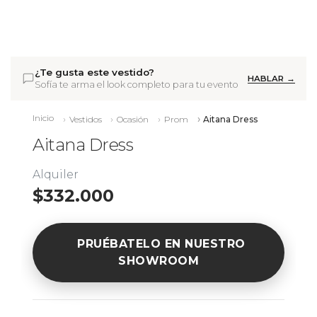
¿Te gusta este vestido?
HABLAR →
Sofía te arma el look completo para tu evento
Inicio
Vestidos
Ocasión
Prom
Aitana Dress
Aitana Dress
Alquiler
$332.000
PRUÉBATELO EN NUESTRO
SHOWROOM